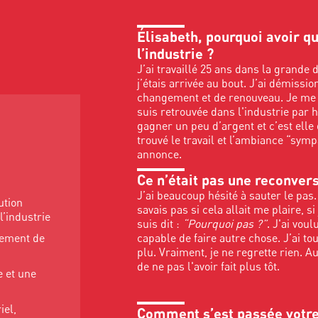
Élisabeth, pourquoi avoir qu
l’industrie ?
J’ai travaillé 25 ans dans la grande d
j’étais arrivée au bout. J’ai démissio
changement et de renouveau. Je me 
suis retrouvée dans l'industrie par ha
gagner un peu d’argent et c’est elle q
trouvé le travail et l’ambiance “sym
annonce.
Ce n’était pas une reconver
J’ai beaucoup hésité à sauter le pas.
ution
savais pas si cela allait me plaire, si j
l’industrie
suis dit :
“Pourquoi pas ?”
. J'ai voul
capable de faire autre chose. J’ai to
itement de
plu. Vraiment, je ne regrette rien. Au
de ne pas l'avoir fait plus tôt.
e et une
iel,
Comment s’est passée votre 