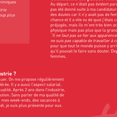
chimiques
Au départ, ce n’était pas évident pa
pas été donné suite à ma candidature.
trie
des doutes car il n’y avait pas de f
coup plus
chance et il a vite vu de quoi j’étais
préjugés, mais ils m’ont très bien ac
physique mais pas plus que la grand
“Il ne faut pas se fier aux apparence
ne suis pas capable de travailler à c
pour que tout le monde puisse y arrive
qu'il pouvait le faire sans douter. De
femmes.
ustrie ?
oluer. On me propose régulièrement
ée. Il y a aussi l’aspect salarial.
ualité. Après 2 ans dans l’industrie,
bution. Sans parler de ma qualité de
’ai mes week-ends, des vacances à
di, je suis plus présente pour eux.