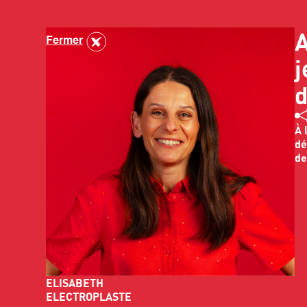
A
Fermer
j
d
À 
dé
de
ELISABETH
ELECTROPLASTE