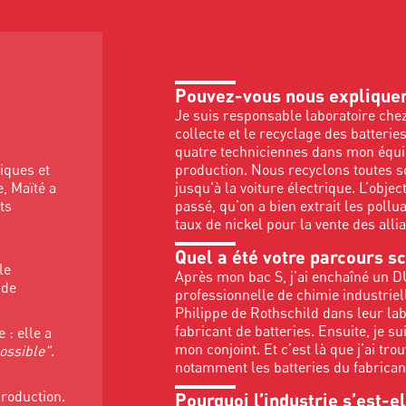
Pouvez-vous nous expliquer
Je suis responsable laboratoire che
collecte et le recyclage des batteries
quatre techniciennes dans mon équipe
production. Nous recyclons toutes so
iques et
jusqu'à la voiture électrique. L’object
e, Maïté a
passé, qu’on a bien extrait les pol
ts
taux de nickel pour la vente des alli
Quel a été votre parcours sc
le
Après mon bac S, j’ai enchaîné un 
 de
professionnelle de chimie industriell
Philippe de Rothschild dans leur lab
fabricant de batteries. Ensuite, je su
 : elle a
mon conjoint. Et c’est là que j’ai tr
possible"
.
notamment les batteries du fabricant 
production.
Pourquoi l’industrie s’est-el