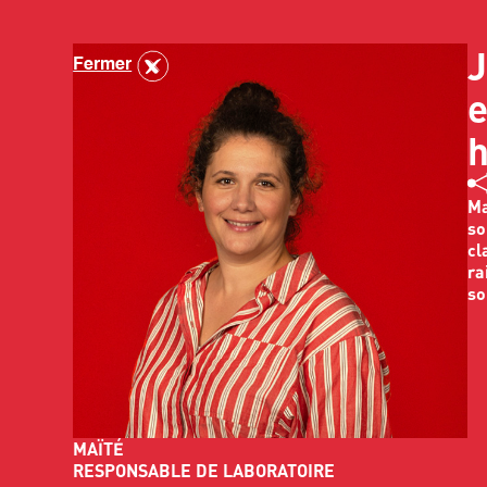
J
Fermer
e
Ma
so
cl
ra
so
MAÏTÉ
RESPONSABLE DE LABORATOIRE