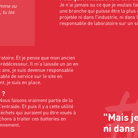
Je n’ai jamais su ce que je voulais f
femme ou
une branche qui puisse être la plus 
 tu les
projetée ni dans l’industrie, ni d
responsable de laboratoire sur un si
ratoire. Et je pense que mon ancien
rédécesseur. Il m’a laissée un an en
 ans, je suis devenue responsable
ble de service sur le site en
t, je suis en place.
 ?
 Nous faisons vraiment partie de la
ntraide. Et puis il y a cette utilité
déchets qui auraient pu être voués à
"Mais j
chons à traiter ces batteries en
ronnement.
ni dans 