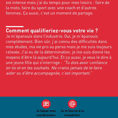
est intense mais j’ai du temps pour mes loisirs : faire de
la moto, faire du sport avec une coach et d’autres
femmes. Ça aussi, c’est un moment de partage.
Comment qualifieriez-vous votre vie ?
Je m’épanouis dans l’industrie. Oui, je m’épanouis
complètement.
Bien sûr, j’ai connu des difficultés dans
mes études, ma vie pro ou perso mais je me suis toujours
relevée. J’ai eu de la détermination, je me suis donné les
moyens d’être là aujourd’hui. Et ça aussi, je veux le dire à
une jeune fille qui s’interroge :
“Tu dois avoir confiance
en toi et en tes souhaits. Ne crains jamais de te faire
aider ou d’être accompagnée, c’est important.”
JE SOUHAITE RECEVOIR LA NEWSLETTER
Je laisse mes
Je m’inscris à la
coordonnées
#TUASTAPLACE
newsletter